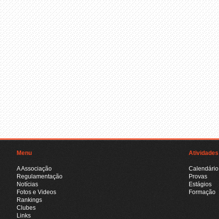
Menu
Atividades
A Associação
Calendário
Regulamentação
Provas
Notícias
Estágios
Fotos e Videos
Formação
Rankings
Clubes
Links