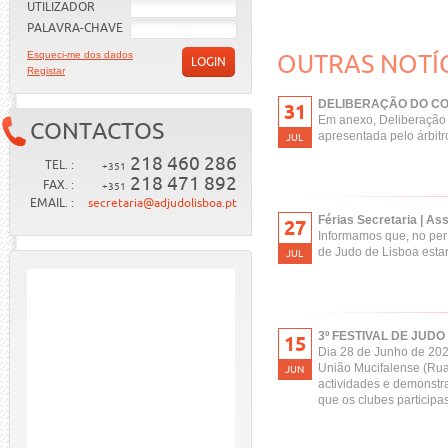
UTILIZADOR
PALAVRA-CHAVE
Esqueci-me dos dados
OUTRAS NOTÍ
LOGIN
Registar
DELIBERAÇÃO DO CO
31
Em anexo, Deliberação d
CONTACTOS
apresentada pelo árbitr
JUL
218 460 286
TEL. :
+351
218 471 892
FAX. :
+351
EMAIL. :
secretaria@adjudolisboa.pt
Férias Secretaria | As
27
Informamos que, no perí
de Judo de Lisboa estar
JUL
3º FESTIVAL DE JUDO 
15
Dia 28 de Junho de 202
União Mucifalense (Rua
JUN
actividades e demonstra
que os clubes particip