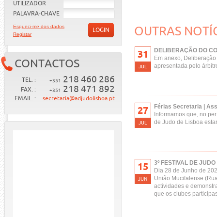
UTILIZADOR
PALAVRA-CHAVE
Esqueci-me dos dados
OUTRAS NOTÍ
LOGIN
Registar
DELIBERAÇÃO DO CO
31
Em anexo, Deliberação d
CONTACTOS
apresentada pelo árbitr
JUL
218 460 286
TEL. :
+351
218 471 892
FAX. :
+351
EMAIL. :
secretaria@adjudolisboa.pt
Férias Secretaria | As
27
Informamos que, no perí
de Judo de Lisboa estar
JUL
3º FESTIVAL DE JUDO 
15
Dia 28 de Junho de 202
União Mucifalense (Rua
JUN
actividades e demonstra
que os clubes particip