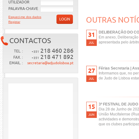
UTILIZADOR
PALAVRA-CHAVE
Esqueci-me dos dados
OUTRAS NOTÍ
LOGIN
Registar
DELIBERAÇÃO DO CO
31
Em anexo, Deliberação d
CONTACTOS
apresentada pelo árbitr
JUL
218 460 286
TEL. :
+351
218 471 892
FAX. :
+351
EMAIL. :
secretaria@adjudolisboa.pt
Férias Secretaria | As
27
Informamos que, no perí
de Judo de Lisboa estar
JUL
3º FESTIVAL DE JUDO 
15
Dia 28 de Junho de 202
União Mucifalense (Rua
JUN
actividades e demonstra
que os clubes particip