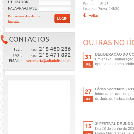
UTILIZADOR
Sorteios: 13h45
PALAVRA-CHAVE
Início da Prova: 14h30
voltar
Esqueci-me dos dados
LOGIN
Registar
CONTACTOS
OUTRAS NOTÍ
218 460 286
TEL. :
+351
218 471 892
DELIBERAÇÃO DO CO
FAX. :
31
+351
Em anexo, Deliberação d
EMAIL. :
secretaria@adjudolisboa.pt
apresentada pelo árbitr
JUL
Férias Secretaria | As
27
Informamos que, no perí
de Judo de Lisboa estar
JUL
3º FESTIVAL DE JUDO 
15
Dia 28 de Junho de 202
União Mucifalense (Rua
JUN