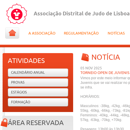
Associação Distrital de Judo de Lisboa
A ASSOCIAÇÃO
REGULAMENTAÇÃO
NOTÍCIAS
NOTÍCIA
ATIVIDADES
05 NOV 2025
CALENDÁRIO ANUAL
TORNEIO OPEN DE JUVENIS
Vimos por este meio informar 
PROVAS
Juvenis que se vai realizar no
se infra.
ESTÁGIOS
HORÁRIOS:
FORMAÇÃO
Masculinos: -38kg, -42kg, -46kg
55kg, -60kg, -66kg, -73kg, -81k
Femininos: -40kg, -44kg, -48kg,
57kg, -63kg, -70kg, +70kg.
ÁREA RESERVADA
Pesagens: 13h00 às 13h30