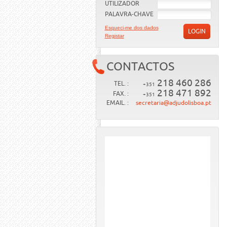
UTILIZADOR
PALAVRA-CHAVE
Esqueci-me dos dados
LOGIN
Registar
CONTACTOS
218 460 286
TEL. :
+351
218 471 892
FAX. :
+351
EMAIL. :
secretaria@adjudolisboa.pt