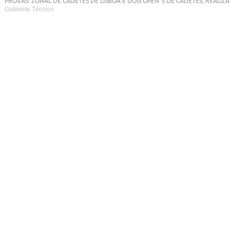
PROVAS: ZONAL DE CADETES DE LISBOA E DOIS OPEN´S DE CADETES, REALIZA
Gabinete Técnico