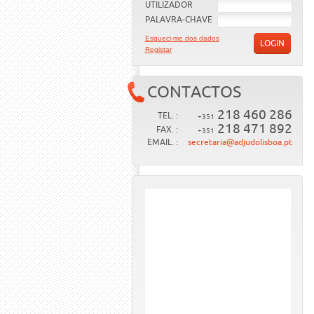
UTILIZADOR
PALAVRA-CHAVE
Esqueci-me dos dados
LOGIN
Registar
CONTACTOS
218 460 286
TEL. :
+351
218 471 892
FAX. :
+351
EMAIL. :
secretaria@adjudolisboa.pt