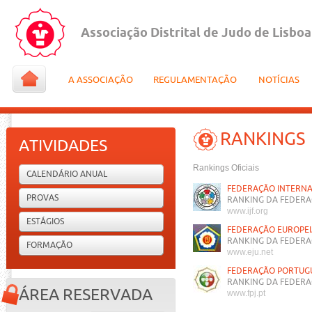
Associação Distrital de Judo de Lisboa
A ASSOCIAÇÃO
REGULAMENTAÇÃO
NOTÍCIAS
RANKINGS
ATIVIDADES
Rankings Oficiais
CALENDÁRIO ANUAL
FEDERAÇÃO INTERNA
PROVAS
RANKING DA FEDERA
www.ijf.org
ESTÁGIOS
FEDERAÇÃO EUROPEI
RANKING DA FEDERA
FORMAÇÃO
www.eju.net
FEDERAÇÃO PORTUG
RANKING DA FEDERA
ÁREA RESERVADA
www.fpj.pt