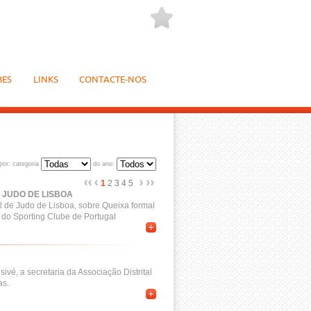
BES
LINKS
CONTACTE-NOS
por: categoria
do ano:
1
2
3
4
5
 JUDO DE LISBOA
l de Judo de Lisboa, sobre Queixa formal
, do Sporting Clube de Portugal
vé, a secretaria da Associação Distrital
as.