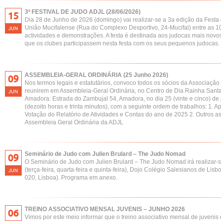
3º FESTIVAL DE JUDO ADJL (28/06/2026)
15
Dia 28 de Junho de 2026 (domingo) vai realizar-se a 3a edição da Festa
União Mucifalense (Rua do Complexo Desportivo, 24-Mucifal) entre as 
JUN
actividades e demonstrações. A festa é destinada aos judocas mais novo
que os clubes participassem nesta festa com os seus pequenos judocas.
ASSEMBLEIA-GERAL ORDINÁRIA (25 Junho 2026)
09
Nos termos legais e estatutários, convoco todos os sócios da Associação 
reunirem em Assembleia-Geral Ordinária, no Centro de Dia Rainha Santa 
JUN
Amadora: Estrada do Zambujal 54, Amadora, no dia 25 (vinte e cinco) de
(dezoito horas e trinta minutos), com a seguinte ordem de trabalhos: 1. 
Votação do Relatório de Atividades e Contas do ano de 2025 2. Outros 
Assembleia Geral Ordinária da ADJL
Seminário de Judo com Julien Brulard – The Judo Nomad
09
O Seminário de Judo com Julien Brulard – The Judo Nomad irá realizar-s
(terça-feira, quarta-feira e quinta-feira), Dojo Colégio Salesianos de Li
JUN
020, Lisboa). Programa em anexo.
TREINO ASSOCIATIVO MENSAL JUVENIS – JUNHO 2026
06
Vimos por este meio informar que o treino associativo mensal de juvenis 