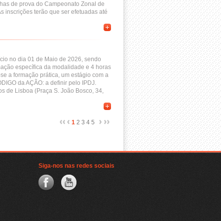
olhas de prova do Campeonato Zonal de
s inscrições terão que ser efetuadas até
ício no dia 01 de Maio de 2026, sendo
rmação específica da modalidade e 4 horas
e a formação prática, um estágio com a
DIGO da AÇÃO: a definir pelo IPDJ.
 de Lisboa (Praça S. João Bosco, 34,
1
2
3
4
5
Siga-nos nas redes sociais