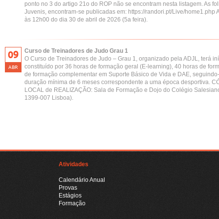
ponto no 3 do artigo 21o do ROP não se encontram nesta listagem. As f
Juvenis, encontram-se publicadas em: https://randori.pt/Live/home1.php A
às 12h00 do dia 30 de abril de 2026 (5a feira).
Curso de Treinadores de Judo Grau 1
09
O Curso de Treinadores de Judo – Grau 1, organizado pela ADJL, terá in
constituído por 36 horas de formação geral (E-learning), 40 horas de fo
ABR
de formação complementar em Suporte Básico de Vida e DAE, seguindo-s
duração mínima de 6 meses correspondente a uma época desportiva. CÓ
LOCAL de REALIZAÇÃO: Sala de Formação e Dojo do Colégio Salesianos
1399-007 Lisboa).
Atividades
Calendário Anual
Provas
Estágios
Formação