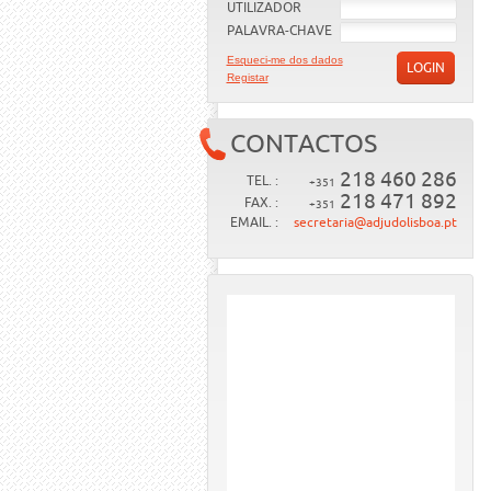
UTILIZADOR
PALAVRA-CHAVE
Esqueci-me dos dados
LOGIN
Registar
CONTACTOS
218 460 286
TEL. :
+351
218 471 892
FAX. :
+351
EMAIL. :
secretaria@adjudolisboa.pt