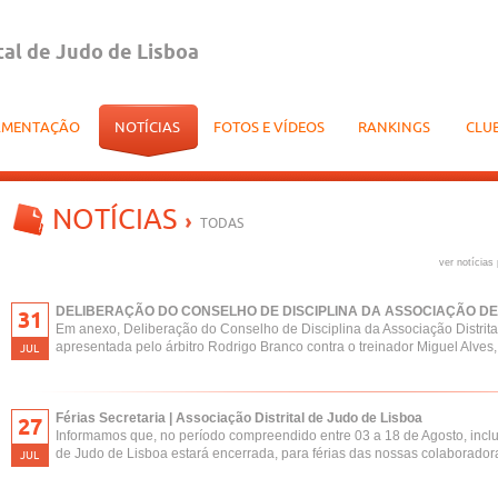
tal de Judo de Lisboa
AMENTAÇÃO
NOTÍCIAS
FOTOS E VÍDEOS
RANKINGS
CLU
NOTÍCIAS
TODAS
ver notícias 
DELIBERAÇÃO DO CONSELHO DE DISCIPLINA DA ASSOCIAÇÃO DE
31
Em anexo, Deliberação do Conselho de Disciplina da Associação Distrita
apresentada pelo árbitro Rodrigo Branco contra o treinador Miguel Alves
JUL
Férias Secretaria | Associação Distrital de Judo de Lisboa
27
Informamos que, no período compreendido entre 03 a 18 de Agosto, inclusi
de Judo de Lisboa estará encerrada, para férias das nossas colaborador
JUL