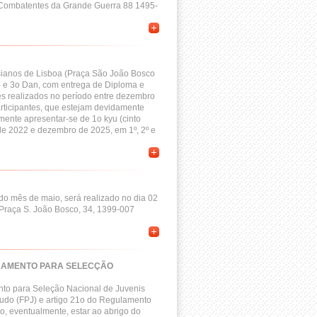
 Combatentes da Grande Guerra 88 1495-
sianos de Lisboa (Praça São João Bosco
2o e 3o Dan, com entrega de Diploma e
es realizados no período entre dezembro
rticipantes, que estejam devidamente
ente apresentar-se de 1o kyu (cinto
de 2022 e dezembro de 2025, em 1º, 2º e
 do mês de maio, será realizado no dia 02
Praça S. João Bosco, 34, 1399-007
URAMENTO PARA SELECÇÃO
nto para Seleção Nacional de Juvenis
udo (FPJ) e artigo 21o do Regulamento
, eventualmente, estar ao abrigo do