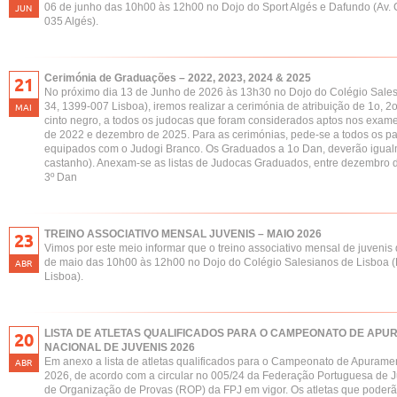
06 de junho das 10h00 às 12h00 no Dojo do Sport Algés e Dafundo (Av.
JUN
035 Algés).
Cerimónia de Graduações – 2022, 2023, 2024 & 2025
21
No próximo dia 13 de Junho de 2026 às 13h30 no Dojo do Colégio Sale
34, 1399-007 Lisboa), iremos realizar a cerimónia de atribuição de 1o, 
MAI
cinto negro, a todos os judocas que foram considerados aptos nos exam
de 2022 e dezembro de 2025. Para as cerimónias, pede-se a todos os pa
equipados com o Judogi Branco. Os Graduados a 1o Dan, deverão igualm
castanho). Anexam-se as listas de Judocas Graduados, entre dezembro 
3º Dan
TREINO ASSOCIATIVO MENSAL JUVENIS – MAIO 2026
23
Vimos por este meio informar que o treino associativo mensal de juvenis
de maio das 10h00 às 12h00 no Dojo do Colégio Salesianos de Lisboa (
ABR
Lisboa).
LISTA DE ATLETAS QUALIFICADOS PARA O CAMPEONATO DE AP
20
NACIONAL DE JUVENIS 2026
Em anexo a lista de atletas qualificados para o Campeonato de Apurame
ABR
2026, de acordo com a circular no 005/24 da Federação Portuguesa de J
de Organização de Provas (ROP) da FPJ em vigor. Os atletas que poderão