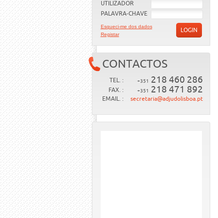
UTILIZADOR
PALAVRA-CHAVE
Esqueci-me dos dados
LOGIN
Registar
CONTACTOS
218 460 286
TEL. :
+351
218 471 892
FAX. :
+351
EMAIL. :
secretaria@adjudolisboa.pt